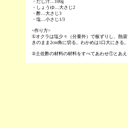
・だし汁…100g
・しょうゆ…大さじ2
・酢…大さじ3
・塩…小さじ1/3
<作り方>
①オクラは塩少々（分量外）で板ずりし、熱湯
きのまま2cm角に切る。わかめは1口大にきる
②土佐酢の材料の材料をすべてあわせ①とあえ