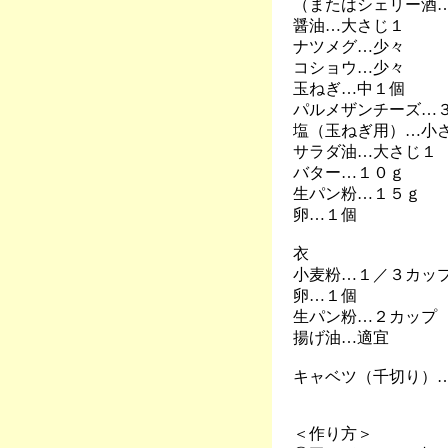
（またはシェリー酒
醤油…大さじ１
ナツメグ…少々
コショウ…少々
玉ねぎ…中１個
パルメザンチーズ…
塩（玉ねぎ用）…小
サラダ油…大さじ１
バター…１０ｇ
生パン粉…１５ｇ
卵…１個
衣
小麦粉…１／３カッ
卵…１個
生パン粉…２カップ
揚げ油…適宜
キャベツ（千切り）…
＜作り方＞