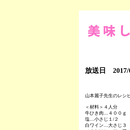
放送日 2017/
山本麗子先生のレシピ
＜材料＞４人分
牛ひき肉…４００ｇ
塩…小さじ１/２
白ワイン…大さじ３