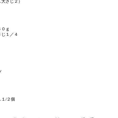
…大さじ２）
３０ｇ
さじ１／４
プ
１/２個