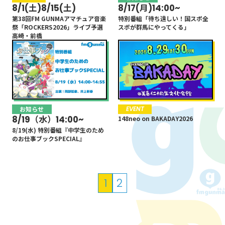
8/1(土)8/15(土)
8/17(月)14:00~
第38回FM GUNMAアマチュア音楽
特別番組「待ち遠しい！国スポ全
祭「ROCKERS2026」ライブ予選
スポが群馬にやってくる」
高崎・前橋
お知らせ
EVENT
8/19（水）14:00~
148neo on BAKADAY2026
8/19(水) 特別番組『中学生のため
のお仕事ブックSPECIAL』
投
1
2
稿
の
ペ