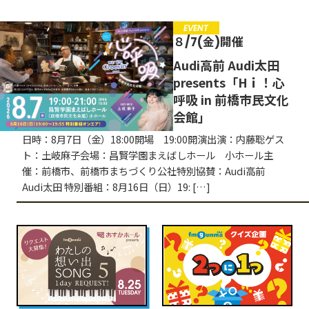
募集中
EVENT
EVENT
８/7(金)開催
CAMPAIGN
Audi高前 Audi太田
presents「Hｉ！心
お知らせ
呼吸 in 前橋市民文化
会館」
日時：8月7日（金）18:00開場 19:00開演出演：内藤聡ゲス
ト：土岐麻子会場：昌賢学園まえばしホール 小ホール主
催：前橋市、前橋市まちづくり公社特別協賛：Audi高前
Audi太田 特別番組：8月16日（日）19: […]