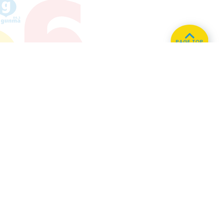
PAGE TOP
ホーム
会社概要
プライバシーポリシー
CMについてのお問い合わせ
86.3
Main
MHz
Haruna
82.2MHz
Kusatsu
76.7MHz
Naganohara
82.0MHz
Manba
88.0MHz
Numata
77.8MHz
Tone
79.4MHz
Onishi
87.1MHz