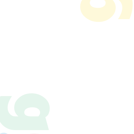
ー
ジ
送
り