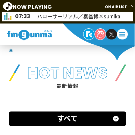
NOW PLAYING
ON AIR LIST
07:33
ハローサーリアル／秦基博×sumika
HOT NEWS
最新情報
すべて