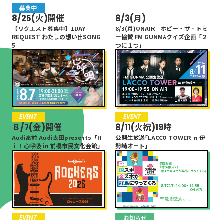
募集中
未分類
8/25(火)開催
8/3(月)
【リクエスト募集中】1DAY
8/3(月)ONAIR ホビー・ザ・トミ
REQUEST わたしの想い出SONG
ー協賛 FM GUNMAクイズ企画「２
5
つに１つ」
EVENT
EVENT
８/7(金)開催
8/11(火祝)19時
Audi高前 Audi太田presents「H
公開生放送｢LACCO TOWER in 伊
ｉ！心呼吸 in 前橋市民文化会館」
勢崎オート｣
EVENT
お知らせ