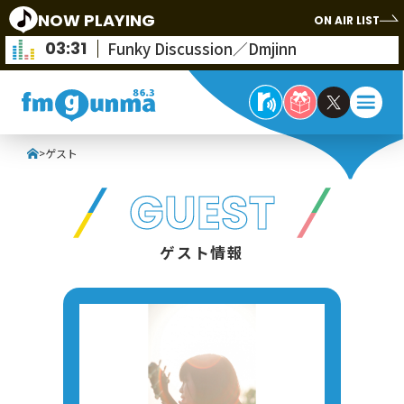
NOW PLAYING
ON AIR LIST
03:31
Funky Discussion／Dmjinn
>
ゲスト
GUEST
ゲスト情報