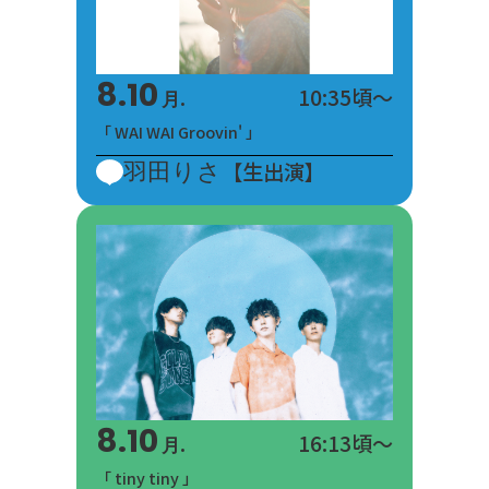
8.10
10:35頃～
月.
「 WAI WAI Groovin' 」
羽田りさ
【生出演】
8.10
16:13頃～
月.
「 tiny tiny 」